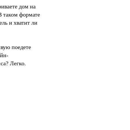
риваете дом на
 В таком формате
ель и хватит ли
ивую поедете
айн-
са? Легко.