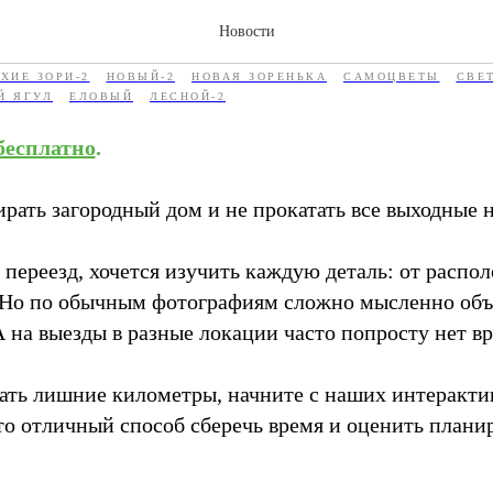
по готовым домам
Новости
ХИЕ ЗОРИ-2
НОВЫЙ-2
НОВАЯ ЗОРЕНЬКА
САМОЦВЕТЫ
СВЕ
Й ЯГУЛ
ЕЛОВЫЙ
ЛЕСНОЙ-2
бесплатно
.
рать загородный дом и не прокатать все выходные 
переезд, хочется изучить каждую деталь: от распо
 Но по обычным фотографиям сложно мысленно объе
 на выезды в разные локации часто попросту нет в
ать лишние километры, начните с наших интеракти
то отличный способ сберечь время и оценить планир