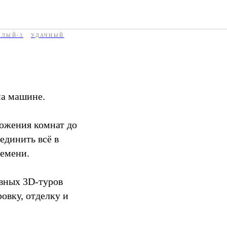
ТЛЫЙ-3
УДАЧНЫЙ
на машине.
ложения комнат до
динить всё в
ремени.
вных 3D-туров
овку, отделку и