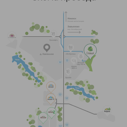
Готовые дома в наших
посёлках
Мы строим надёжные каменные и
деревянные дома по улучшенным
технологиям. Заводим все коммуникации
и разводим их по дому. Cдаём дома как в
предчистовой, так и в чистовой отделке.
Предлагаем 3 серии домов с различными
комплектациями, планировками и
высотой потолков:
Серия домов «WooD»