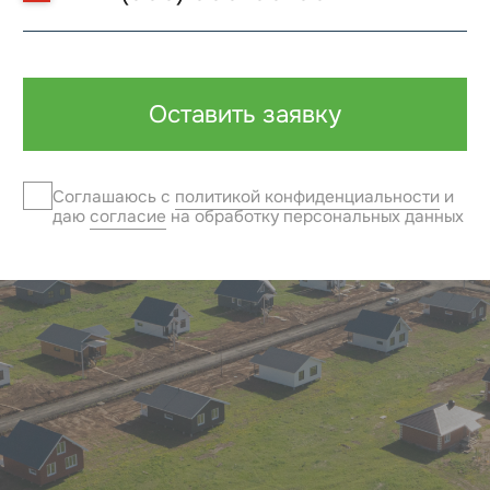
7 минут
Качественные
от Ижевска
дома