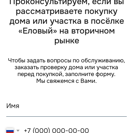
«Еловый»
Чтобы задать вопросы по обслуживанию,
заказать проверку дома или участка
Готовые дома с
перед покупкой, заполните форму.
коммуникациями в центре д.
Мы свяжемся с Вами.
Каменное
Льготная ипотека
+7
Оставить заявку
Соглашаюсь с
политикой конфиденциальности
и
даю
сог
ласие
на обработку персональных данных