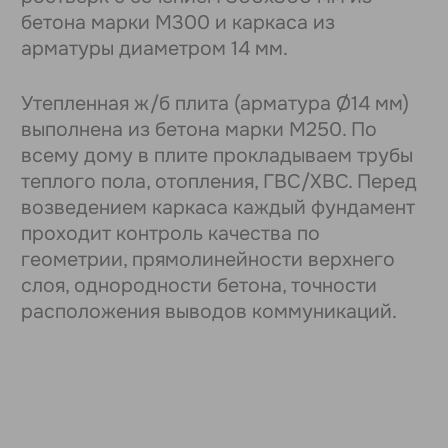
Загородный по
Посёлок
«Тихие Зори
«Новый-2»
Готовые дома с участками.
Готовые дома с уч
15 минут от города,
6 минут от го
5 минут от центра Ягула.
по Нылгинскому 
УЗНАТЬ БОЛЬШЕ
УЗНАТЬ БОЛЬ
Давайте знакомиться!
Запишитесь на бесплатную
индивидуальную экскурсию в удобное