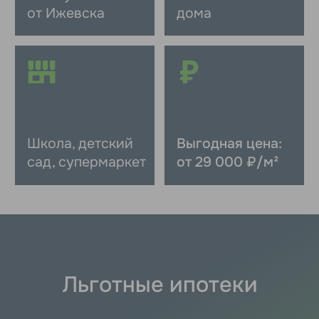
О посёлке «Еловый»
Уютный посёлок на 140 домов, в котором