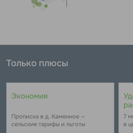
WooD — американские дома на ж/б плита
на 4-6 метровых ж/б сваях заводского
изготовления по ГОСТу из бетона марки
М350. Используются сваи 200х200 мм
или 250х250 мм в соответствии с
несущей способностью грунта. Сваи
забиваются гидравлическим копром на
глубину от 3 до 5,5 метров.
Для обвязки свай и придания
монолитности конструкции обустраиваем
ростверк с сечением 300х300 мм из
бетона марки М300 и каркаса из
арматуры диаметром 14 мм.
Утепленная ж/б плита (арматура Ø14 мм)
выполнена из бетона марки М250. По
всему дому в плите прокладываем трубы
теплого пола, отопления, ГВС/ХВС. Перед
возведением каркаса каждый фундамент
проходит контроль качества по
геометрии, прямолинейности верхнего
слоя, однородности бетона, точности
расположения выводов коммуникаций.