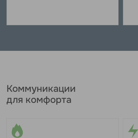
Серия домов «Brick»
Brick — американские дома на ж/б плита
на 4-6 метровых ж/б сваях заводского
изготовления по ГОСТу из бетона марки
М350. Используются сваи 200х200 мм
или 250х250 мм в соответствии с
несущей способностью грунта. Сваи
забиваются гидравлическим копром на
глубину от 3 до 5,5 метров.
Для обвязки свай и придания
монолитности конструкции обустраиваем
ростверк с сечением 300х300 мм из
бетона марки М300 и каркаса из
арматуры диаметром 14 мм.
Утепленная ж/б плита (арматура Ø14 мм)
выполнена из бетона марки М250. По
всему дому в плите прокладываем трубы