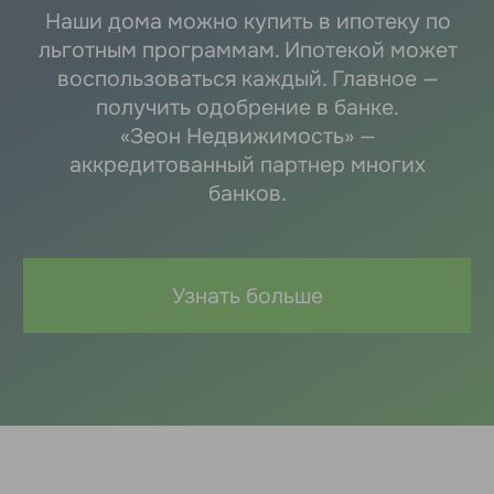
объединены плюсы
городской и загородной жизни.
Находится в центре д. Каменное.
Рядом школа, новый детский сад,
супермаркет «Пятёрочка». Подведены все
коммуникации для комфортного
проживания: электричество, центральное
водоснабжение, газ, современное
уличное освещение, шлагбаум,
видеонаблюдение, дороги (центральные
улицы покрыты асфальтной крошкой).
Весь микрорайон в соснах и ёлках,
находится на возвышенности, с которой
открываются все красоты природы
.
Пруд
в шаговой доступности. В «Еловом» есть
всё для максимального загородного
комфорта и единения с природой.