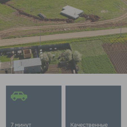
Школа, детский
Выгодная цена:
сад, супермаркет
от 29 000 ₽/м²
Льготные ипотеки
Наши дома можно купить в ипотеку по
льготным программам. Ипотекой может
воспользоваться каждый. Главное —
получить одобрение в банке.
«Зеон Недвижимость» —
аккредитованный партнер многих
банков.
Узнать больше