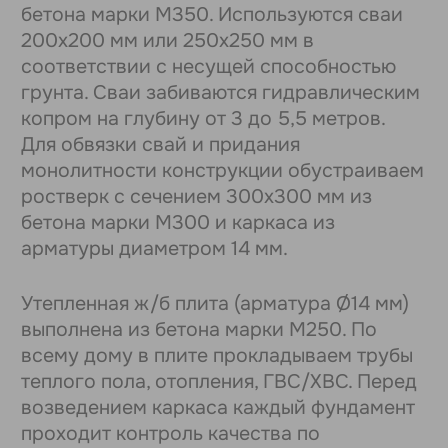
Дома из газоблоков
Дома из газобетона
Одноэтажные дома
Двухэтажные дома
Дома по Сарапульскому тракту
Дома по Нылгинскому тракту
Дома в Ягульском направлении
Участки
Участки под ИЖС
Участки по Нылгинскому тракту
Участки по Гольянскому тракту
Участки под строительство дома
Участки для дачи
6 соток
7 соток
8 соток
10 соток