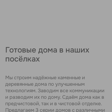
Утепленная ж/б плита (арматура Ø14 мм)
выполнена из бетона марки М250. По
всему дому в плите прокладываем трубы
теплого пола, отопления, ГВС/ХВС. Перед
возведением каркаса каждый фундамент
проходит контроль качества по
геометрии, прямолинейности верхнего
слоя, однородности бетона, точности
расположения выводов коммуникаций.