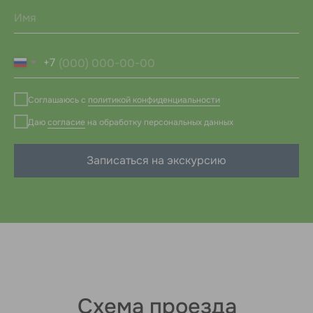
Коммуникации
для комфорта
+7
Газ
Электричество
Соглашаюсь с
политикой конфиденциальности
Даю
согласие
на обработку персональных данных
Разведен по улицам
15 кВт 380 V
Записаться на экскурсию
Генплан