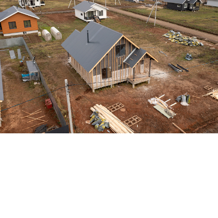
Запишитесь на экскурсию
в посёлки и демодома
Мы с удовольствием покажем Вам дома,
участки, подробно расскажем о
способах оплаты, новостях, акциях,
скидках, условиях оплаты,
преимуществах загородной жизни и о
многом другом.