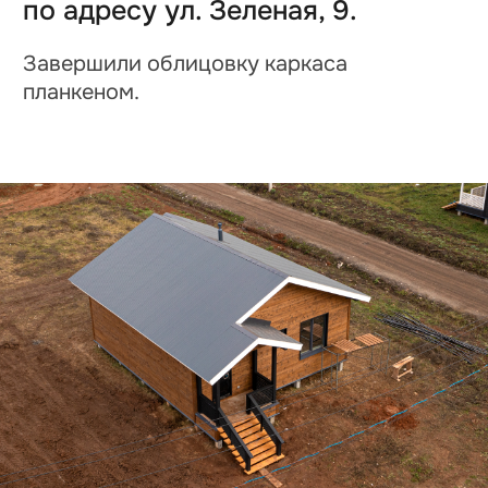
Дом «WooD 106»
по адресу ул. Кедровая, 2.
Ведем задувку стен эковатой.