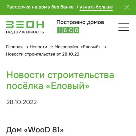
2
7
6
6
Рассрочка на дома без банка →
узнать больше
3
8
7
7
4
9
8
8
Построено домов
5
0
9
9
6
1
0
0
Главная
→
Новости
→
Микрорайон «Еловый»
→
Новости строительства
Новости строительства от 28.10.22
посёлка «Еловый»
28.10.2022
Дом «WooD 81»
по адресу ул. Зеленая, 9.
Завершили облицовку каркаса
планкеном.