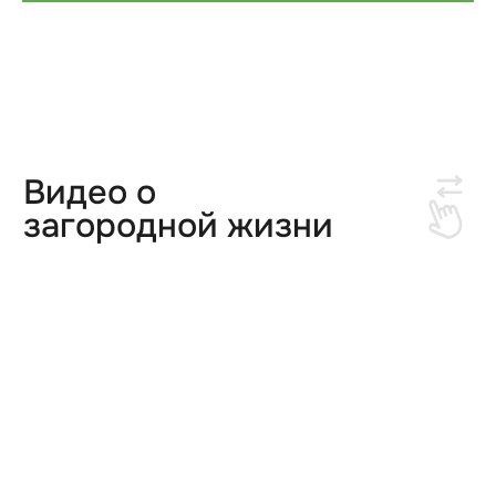
Тихие Зори-2
Новый-2
Новая Зоренька
Самоцветы
Светлый-3
Удачный
3D-аэротуры посёлков
Бани
Акции
Новости
Контакты
О нас
Завершенные проекты
+7 3412 790-777
welcome@zeonstroy.ru
vkontakte
Офис продаж
Ижевск, ул. Свердлова, 28
с 9:00 до 18:00
Политика конфиденциальности
© 2014-2026 «Зеон Недвижимость»
ВНИМАНИЕ! Данный сайт носит исключительно
информационный характер и не является публичной
офертой, определяемой положениями Статьи 437
Гражданского Кодекса РФ.
ИП Борисова Мария Александровна
ИНН: 183208750989