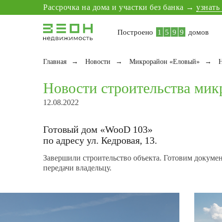
8
2
6
6
Рассрочка на дома и участки без банка →
узнать
9
3
7
7
0
4
8
8
Построено
1
5
9
9
домов
Главная
→
Новости
→
Микрорайон «Еловый»
→
Н
Новости строительства ми
Рассрочка на дома без банка →
узнать больше
12.08.2022
Готовый дом «WooD 103»
по адресу ул. Кедровая, 13.
Завершили строительство объекта. Готовим докуме
передачи владельцу.