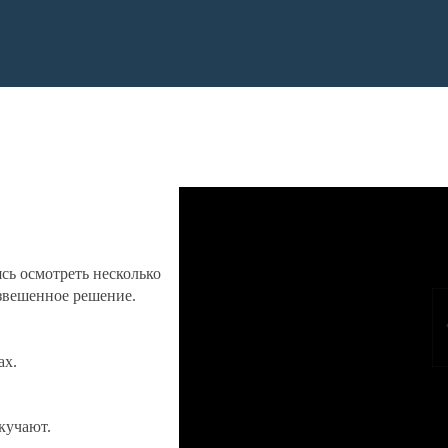
сь осмотреть несколько
звешенное решение.
ах.
кучают.