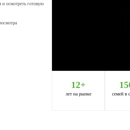
м и осмотреть готовую
росмотра
12+
15
лет на рынке
семей в 