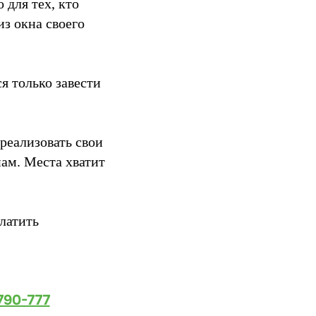
 для тех, кто
з окна своего
я только завести
реализовать свои
нам. Места хватит
латить
790-777