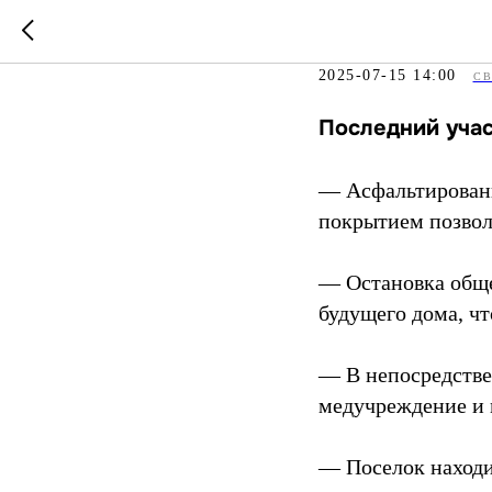
Последний
2025-07-15 14:00
С
Последний учас
— Асфальтированна
покрытием позволя
— Остановка общес
будущего дома, ч
— В непосредстве
медучреждение и 
— Поселок находи