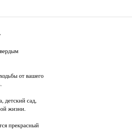
»
твердым
ходьбы от вашего
.
, детский сад,
ной жизни.
тся прекрасный