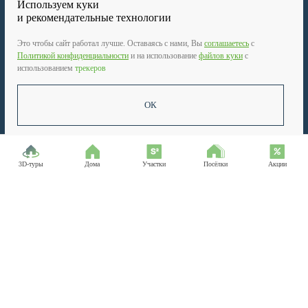
Используем куки
и рекомендательные технологии
Зеон Недвижимость
Это чтобы сайт работал лучше. Оставаясь с нами, Вы
соглашаетесь
c
Здравствуйте! Вас интересует
дом или участок?
Политикой конфиденциальности
и на использование
файлов куки
с
использованием
трекеров
ОК
3D-туры
Дома
Участки
Посёлки
Акции