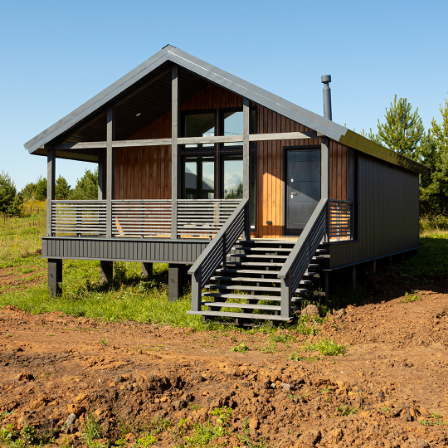
3D-туры
Дома
Деревянные дома
Каркасные дома
Каменные дома
Дома из газоблоков
Дома из газобетона
Одноэтажные дома
Двухэтажные дома
Дома по Сарапульскому тракту
Дома по Нылгинскому тракту
Дома в Ягульском направлении
Участки