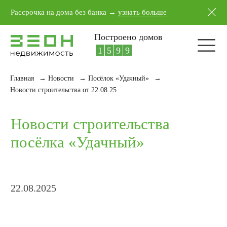
5
5
1
7
Рассрочка на дома без банка →
узнать больше
6
6
2
8
7
7
3
9
Построено домов
8
8
4
0
9
9
5
1
Главная
→
Новости
→
Посёлок «Удачный»
→
Новости строительства
Новости строительства от 22.08.25
посёлка «Удачный»
22.08.2025
Дом по адресу
ул. Сливовая, 38
Завершили строительство дома