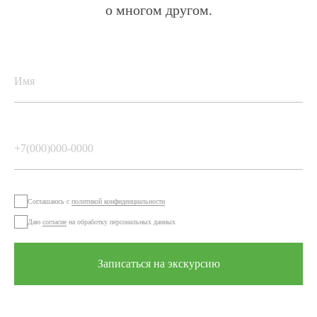
6 соток
7 соток
8 соток
10 соток
Посёлки
Тихие Зори-2
Новый-2
Новая Зоренька
Самоцветы
Светлый-3
Соглашаюсь с
политикой конфиденциальности
Удачный
Даю
согласие
на обработку персональных данных
3D-аэротуры посёлков
Бани
Акции
Новости
Записаться на экскурсию
Контакты
О нас
Завершенные проекты
+7 3412 790-777
welcome@zeonstroy.ru