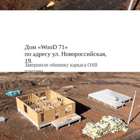
Дом «WooD 71»
по адресу ул. Новороссийская,
«Зеон Недвижимость» меняет представление о
19.
загородной жизни.
Завершили обшивку каркаса OSB
Мы создаем максимально комфортные условия для
плитами.
жителей наших поселков. Наши поселки сочетают
себе приватность частной жизни с городской
инфраструктурой, природный ландшафт с
транспортной доступностью.
Наша команда «Зеон Недвижимость» помогает
людям начать счастливую жизнь в загородном доме.
Мы предлагаем долговечные дома, изготовленные
из различных материалов, с множеством
3D-туры
продуманных планировок, теплыми полами,
подведёнными коммуникациями и невероятным
Дома
видом за окном...
...Показать больше