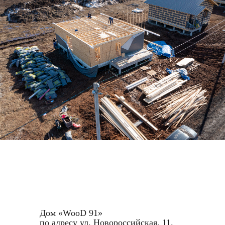
Запишитесь на экскурсию в
посёлки и демодома
Мы с удовольствием покажем Вам дома,
участки, подробно расскажем о способах
Дом «WooD 91»
оплаты, новостях, акциях, скидках, условиях
оплаты, преимуществах загородной жизни и
по адресу ул. Новороссийская, 11.