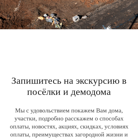
Деревянные дома
Каркасные дома
Каменные дома
Дома из газоблоков
Дома из газобетона
Одноэтажные дома
Двухэтажные дома
Дома по Сарапульскому тракту
Дома по Нылгинскому тракту
Дома в Ягульском направлении
Участки
Участки под ИЖС
Участки по Нылгинскому тракту
Участки по Гольянскому тракту
Участки под строительство дома
Участки для дачи