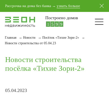
5
5
1
7
Рассрочка на дома без банка →
узнать больше
6
6
2
8
7
7
3
9
Построено домов
8
8
4
0
9
9
5
1
Главная
→
Новости
→
Посёлок «Тихие Зори-2»
→
Новости строительства
Новости строительства от 05.04.23
посёлка «Тихие Зори-2»
05.04.2023
Дом «WooD 81»
по адресу ул. Каштановая, 32.
Приступили к облицовке фасада
планкеном.