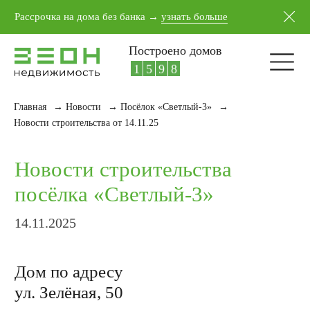
5
4
1
7
Рассрочка на дома без банка →
узнать больше
6
5
2
8
7
6
3
9
Построено домов
8
7
4
0
9
8
5
1
Главная
→
Новости
→
Посёлок «Светлый-3»
→
Новости строительства
Новости строительства от 14.11.25
посёлка «Светлый-3»
14.11.2025
Дом по адресу
ул. Зелёная, 50
Завершили строительство дома