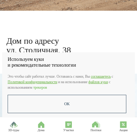
Дом по адресу
ул. Столичная, 49
Подготовка материала для облицовки
каркаса металлосайдингом
Используем куки
и рекомендательные технологии
Это чтобы сайт работал лучше. Оставаясь с нами, Вы
соглашаетесь
c
Политикой конфиденциальности
и на использование
файлов куки
с
использованием
трекеров
ОК
3D-туры
Дома
Участки
Посёлки
Акции