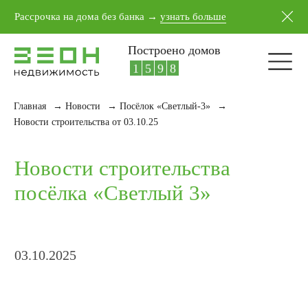
5
4
1
7
Рассрочка на дома без банка →
узнать больше
6
5
2
8
7
6
3
9
Построено домов
8
7
4
0
9
8
5
1
Главная
→
Новости
→
Посёлок «Светлый-3»
→
Новости строительства
Новости строительства от 03.10.25
посёлка «Светлый 3»
03.10.2025
Дом по адресу
ул. Бригадная, 56
Завершили строительство дома