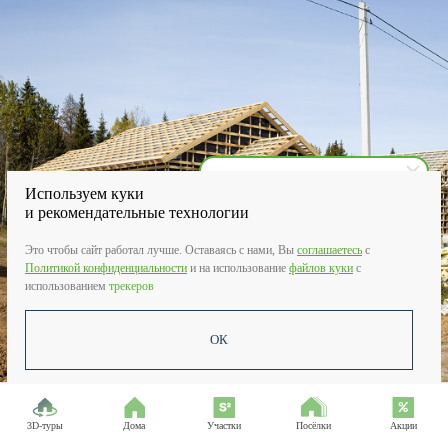
Используем куки
и рекомендательные технологии
Зеон Недвижимость
Это чтобы сайт работал лучше. Оставаясь с нами, Вы
соглашаетесь
c
Здравствуйте! Вас интересует
дом или участок?
Политикой конфиденциальности
и на использование
файлов куки
с
использованием
трекеров
ОК
3D-туры
Дома
Участки
Посёлки
Акции