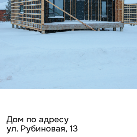
10 соток
Посёлки
Тихие Зори-2
Новый-2
Новая Зоренька
Самоцветы
Светлый-3
Удачный
3D-аэротуры посёлков
Бани
Акции
Новости
Контакты
О нас
Завершенные проекты
+7 3412 790-777
welcome@zeonstroy.ru
vkontakte
Офис продаж
Ижевск, ул. Свердлова, 28
с 9:00 до 18:00
Политика конфиденциальности
© 2014-2026 «Зеон Недвижимость»