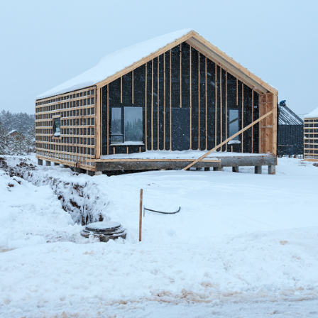
Запишитесь на экскурсию
в посёлки и демодома
Мы с удовольствием покажем Вам дома,
участки, подробно расскажем о
способах оплаты, новостях, акциях,
скидках, условиях оплаты,
преимуществах загородной жизни и о
многом другом.