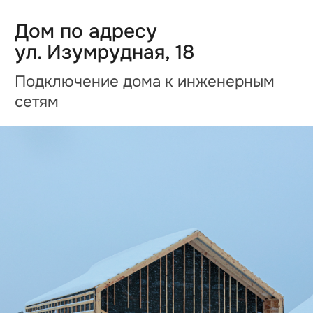
Дома из газоблоков
Дома из газобетона
Одноэтажные дома
Двухэтажные дома
Дома по Сарапульскому тракту
Дома по Нылгинскому тракту
Дома в Ягульском направлении
Участки
Участки под ИЖС
Участки по Нылгинскому тракту
Участки по Гольянскому тракту
Участки под строительство дома
Участки для дачи
6 соток
7 соток
8 соток