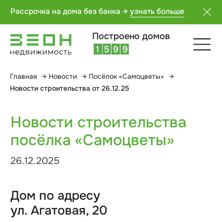
5
5
1
7
Рассрочка на дома без банка →
узнать больше
6
6
2
8
7
7
3
9
Построено домов
8
8
4
0
9
9
5
1
Главная
→
Новости
→
Посёлок «Самоцветы»
→
Новости строительства
Новости строительства от 26.12.25
посёлка «Самоцветы»
26.12.2025
Дом по адресу
ул. Агатовая, 20
Завершена облицовка фасада планкеном
и металлосайдингом