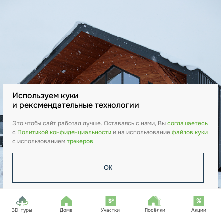
Используем куки
и рекомендательные технологии
Это чтобы сайт работал лучше. Оставаясь с нами, Вы
соглашаетесь
c
Политикой конфиденциальности
и на использование
файлов куки
с использованием
трекеров
ОК
3D-туры
Дома
Участки
Посёлки
Акции