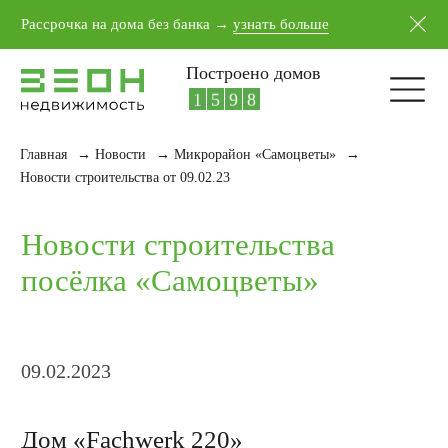
5
4
1
7
Рассрочка на дома без банка →
узнать больше
6
5
2
8
7
6
3
9
Построено домов
8
7
4
0
9
8
5
1
Главная
→
Новости
→
Микрорайон «Самоцветы»
→
Новости строительства
Новости строительства от 09.02.23
посёлка «Самоцветы»
09.02.2023
Дом «Fachwerk 220»
по адресу ул. Изумрудная, 5.
Приступили к облицовке фасада
фиброцементом; Приступили к обшивке
внутренних стен гипсокартоном.