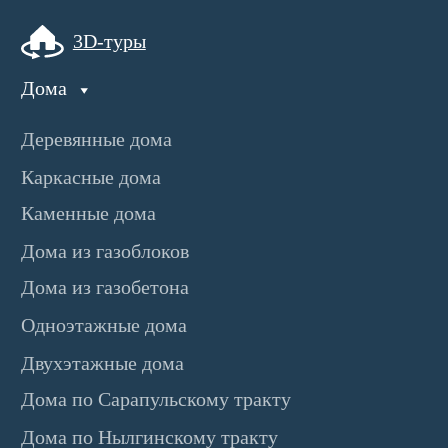
Новости
Контакты
О нас
Завершенные проекты
+7 3412 790-777
welcome@zeonstroy.ru
vkontakte
Офис продаж
Ижевск, ул. Свердлова, 28
с 9:00 до 18:00
Политика конфиденциальности
© 2014-2026 «Зеон Недвижимость»
ВНИМАНИЕ! Данный сайт носит исключительно
информационный характер и не является публичной офертой,
определяемой положениями Статьи 437 Гражданского Кодекса
РФ.
ИП Борисова Мария Александровна
ИНН: 183208750989