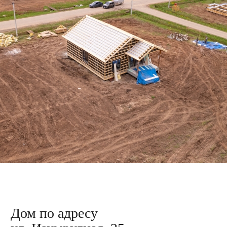
3D-туры
Дома
Деревянные дома
Каркасные дома
Каменные дома
Дома из газоблоков
Дома из газобетона
Одноэтажные дома