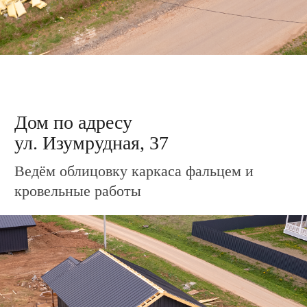
Тихие Зори-2
Новый-2
Новая Зоренька
Самоцветы
Светлый-3
Удачный
3D-аэротуры посёлков
Бани
Акции
Новости
Контакты
О нас
Завершенные проекты
+7 3412 790-777
welcome@zeonstroy.ru
vkontakte
Офис продаж
Ижевск, ул. Свердлова, 28
с 9:00 до 18:00
Политика конфиденциальности
© 2014-2026 «Зеон Недвижимость»
ВНИМАНИЕ! Данный сайт носит исключительно
информационный характер и не является публичной офертой,
определяемой положениями Статьи 437 Гражданского Кодекса
РФ.
ИП Борисова Мария Александровна
ИНН: 183208750989