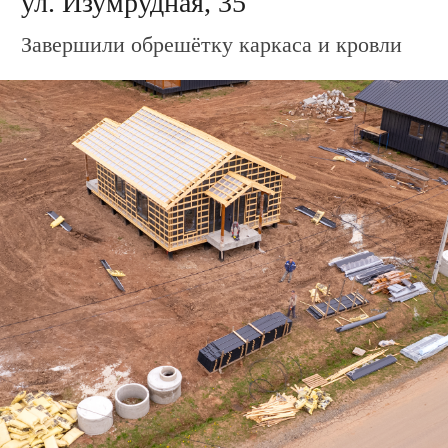
Двухэтажные дома
Дома по Сарапульскому тракту
Дома по Нылгинскому тракту
Дома в Ягульском направлении
Участки
Участки под ИЖС
Участки по Нылгинскому тракту
Участки по Гольянскому тракту
Участки под строительство дома
Участки для дачи
6 соток
7 соток
8 соток
10 соток
Посёлки