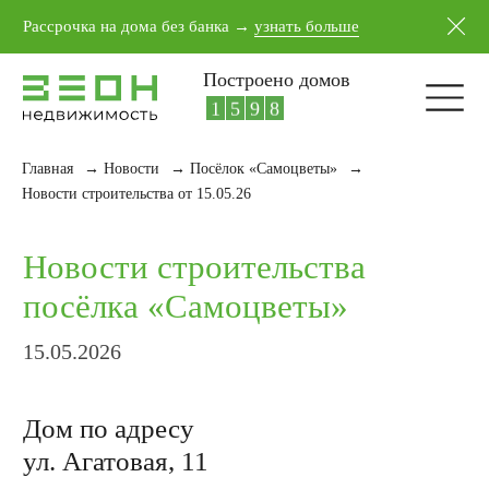
5
4
1
7
Рассрочка на дома без банка →
узнать больше
6
5
2
8
7
6
3
9
Построено домов
8
7
4
0
9
8
5
1
Главная
→
Новости
→
Посёлок «Самоцветы»
→
Новости строительства
Новости строительства от 15.05.26
посёлка «Самоцветы»
15.05.2026
Дом по адресу
ул. Агатовая, 11
Завершили обрешётку каркаса и кровли