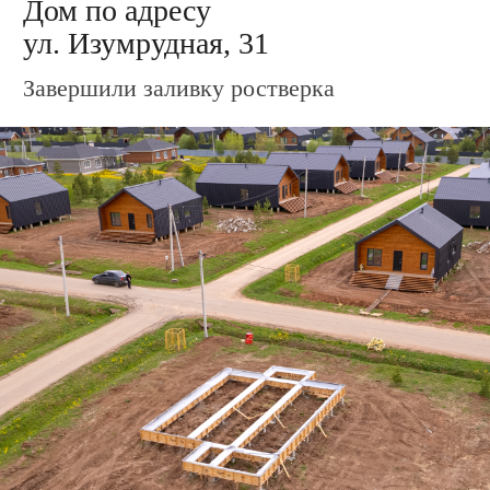
Запишитесь на экскурсию в
посёлки и демодома
Мы с удовольствием покажем Вам дома,
участки, подробно расскажем о способах
оплаты, новостях, акциях, скидках, условиях
оплаты, преимуществах загородной жизни и
о многом другом.