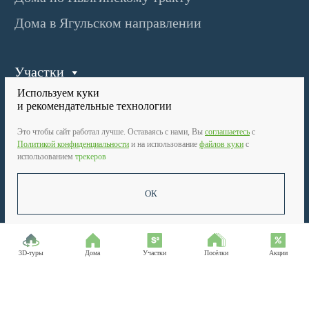
Используем куки
и рекомендательные технологии
Это чтобы сайт работал лучше. Оставаясь с нами, Вы
соглашаетесь
c
Политикой конфиденциальности
и на использование
файлов куки
с
использованием
трекеров
ОК
3D-туры
Дома
Участки
Посёлки
Акции