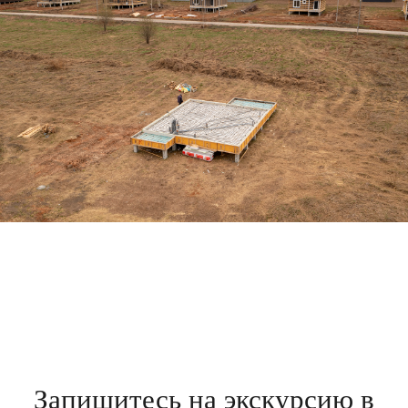
Одноэтажные дома
Двухэтажные дома
Дома по Сарапульскому тракту
Дома по Нылгинскому тракту
Дома в Ягульском направлении
Участки
Участки под ИЖС
Участки по Нылгинскому тракту
Участки по Гольянскому тракту
Участки под строительство дома
Участки для дачи
6 соток
7 соток
8 соток
10 соток