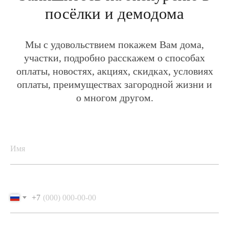
Посёлки
Тихие Зори-2
Новый-2
Новая Зоренька
Самоцветы
Светлый-3
Удачный
3D-аэротуры посёлков
Бани
Акции
Новости
Контакты
О нас
Завершенные проекты
+7 3412 790-777
welcome@zeonstroy.ru
vkontakte
Офис продаж
Ижевск, ул. Свердлова, 28
с 9:00 до 18:00
Политика конфиденциальности
+7
© 2014-2026 «Зеон Недвижимость»
ВНИМАНИЕ! Данный сайт носит исключительно
информационный характер и не является публичной офертой,
определяемой положениями Статьи 437 Гражданского Кодекса
РФ.
ИП Борисова Мария Александровна