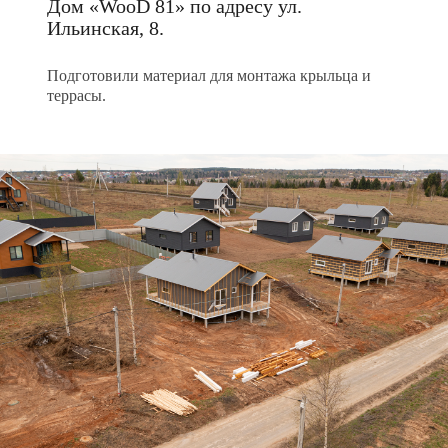
Дом «WooD 81» по адресу ул.
Ильинская, 8.
Подготовили материал для монтажа крыльца и
террасы.
Дом «WooD 103»
по адресу ул. Ильинская, 30.
Ведем работы по облицовке фасада
металлосайдингом. Также приступили