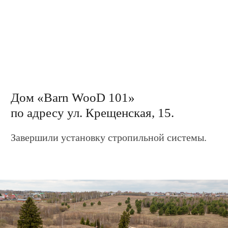
Запишитесь на экскурсию в
посёлки и демодома
Мы с удовольствием покажем Вам дома,
участки, подробно расскажем о способах
оплаты, новостях, акциях, скидках, условиях
оплаты, преимуществах загородной жизни и
о многом другом.