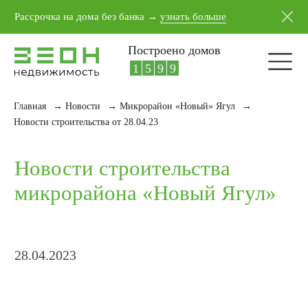
5
5
1
7
Рассрочка на дома без банка →
узнать больше
6
6
2
8
7
7
3
9
Построено домов
8
8
4
0
9
9
5
1
Главная
→
Новости
→
Микрорайон «Новый» Ягул
→
Новости строительства
Новости строительства от 28.04.23
микрорайона «Новый Ягул»
28.04.2023