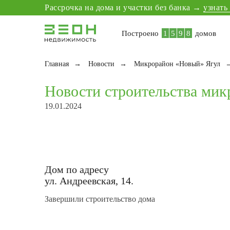
8
2
6
5
Рассрочка на дома и участки без банка →
узнать
9
3
7
6
0
4
8
7
Построено
1
5
9
8
домов
Главная
→
Новости
→
Микрорайон «Новый» Ягул
Новости строительства ми
Рассрочка на дома без банка →
узнать больше
19.01.2024
Дом по адресу
ул. Андреевская, 14.
Завершили строительство дома