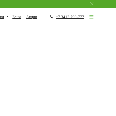
ки
Бани
Акции
+7 3412 790-777