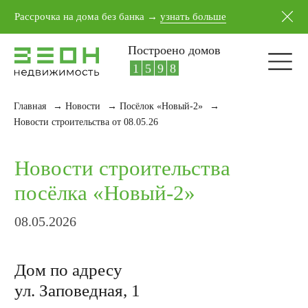
5
4
1
7
Рассрочка на дома без банка →
узнать больше
6
5
2
8
7
6
3
9
Построено домов
8
7
4
0
9
8
5
1
Главная
→
Новости
→
Посёлок «Новый-2»
→
Новости строительства
Новости строительства от 08.05.26
посёлка «Новый-2»
08.05.2026
Дом по адресу
ул. Заповедная, 1
Завершили облицовку каркаса
металлосайдингом