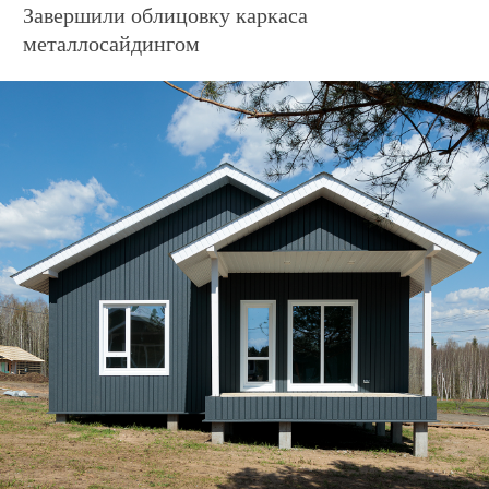
Дом по адресу
ул. Заповедная, 3
Завершили облицовку каркаса
металлосайдингом