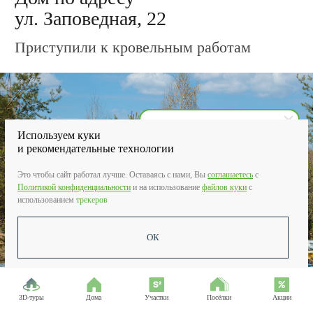
Используем куки
и рекомендательные технологии
Зеон Недвижимость
Дом по адресу
Это чтобы сайт работал лучше. Оставаясь с нами, Вы
соглашаетесь
c
Здравствуйте! Вас интересует
дом или участок?
Политикой конфиденциальности
и на использование
файлов куки
с
ул. Зелёная, 17
использованием
трекеров
Завершили возведение опалубки
ростверка для заливки бетоном
ОК
3D-туры
Дома
Участки
Посёлки
Акции